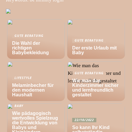
GUTE BERATUNG
GUTE BERATUNG
Die Wahl der
richtigen
Der erste Urlaub mit
Babybekleidung
Baby
GUTE BERATUNG
LIFESTYLE
Wie man das
Melaminbecher für
Kinderzimmer sicher
den modernen
und lernfreundlich
Haushalt
gestaltet
BABY
Wie pädagogisch
wertvolles Spielzeug
22/10/2022
die Entwicklung von
Babys und
So kann Ihr Kind