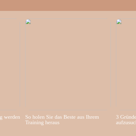
ig werden
So holen Sie das Beste aus Ihrem
3 Gründe
Training heraus
aufzusuc