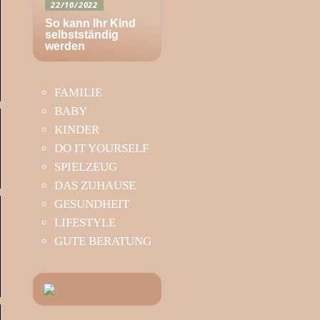
22/10/2022
So kann Ihr Kind
selbstständig
werden
FAMILIE
BABY
KINDER
DO IT YOURSELF
SPIELZEUG
DAS ZUHAUSE
GESUNDHEIT
LIFESTYLE
GUTE BERATUNG