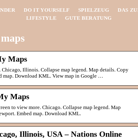
INDER
DO IT YOURSELF
SPIELZEUG
DAS Z
LIFESTYLE
GUTE BERATUNG
 maps
My Maps
. Chicago, Illinois. Collapse map legend. Map details. Copy
ed map. Download KML. View map in Google …
 My Maps
 screen to view more. Chicago. Collapse map legend. Map
viewport. Embed map. Download KML.
ago, Illinois, USA – Nations Online