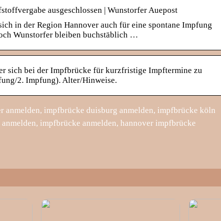
fstoffvergabe ausgeschlossen | Wunstorfer Auepost
ch in der Region Hannover auch für eine spontane Impfung
doch Wunstorfer bleiben buchstäblich …
 sich bei der Impfbrücke für kurzfristige Impftermine zu
pfung/2. Impfung). Alter/Hinweise.
r anmelden, impfbrücke duisburg anmelden, impfbrücke köln
 anmelden, impfbrücke anmelden, hannover impfbrücke