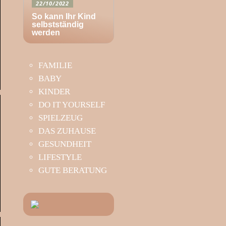
22/10/2022
So kann Ihr Kind
selbstständig
werden
FAMILIE
BABY
KINDER
DO IT YOURSELF
SPIELZEUG
DAS ZUHAUSE
GESUNDHEIT
LIFESTYLE
GUTE BERATUNG