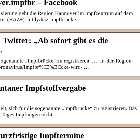
ver.impfbr – Facebook
isierung geht die Region Hannover im Impfzentrum auf dem
kel (HAZ+): bit.ly/haz-impfbrücke.
Twitter: „Ab sofort gibt es die
…
sogenannte „Impfbrücke“ zu registrieren. … -in-der-Region-
oronavirus/Impfbr%C3%BCcke-wird- …
ontaner Impfstoffvergabe
eit, sich für die sogenannte „Impfbrücke“ zu registrieren. Das
es Tages Impfungen nicht …
kurzfristige Impftermine