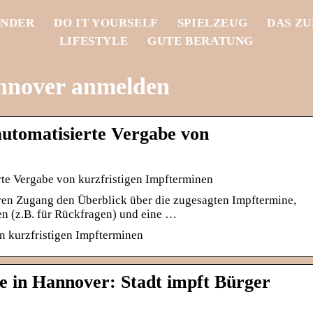
INDER
DO IT YOURSELF
SPIELZEUG
DAS Z
LIFESTYLE
GUTE BERATUNG
nnover anmelden
automatisierte Vergabe von
rte Vergabe von kurzfristigen Impfterminen
hren Zugang den Überblick über die zugesagten Impftermine,
 (z.B. für Rückfragen) und eine …
n kurzfristigen Impfterminen
 in Hannover: Stadt impft Bürger