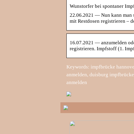
Wunstorfer bei spontaner Imp
22.06.2021 — Nun kann man si
mit Restdosen registrieren – 
16.07.2021 — anzumelden oder
registrieren. Impfstoff (1. Im
Keywords: impfbrücke hannove
anmelden, duisburg impfbrücke
anmelden