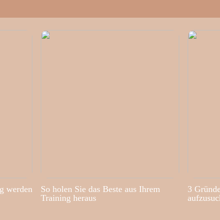
ig werden
So holen Sie das Beste aus Ihrem
3 Gründe
Training heraus
aufzusuc