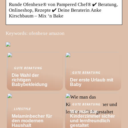
Runde Ofenhexe® von Pampered Chef® ✔️ Beratung,
Onlineshop, Rezepte ✔️ Deine Beraterin Anke
Kirschbaum – Mix ‘n Bake
Keywords: ofenhexe amazon
GUTE BERATUNG
GUTE BERATUNG
Die Wahl der
richtigen
Der erste Urlaub mit
Babybekleidung
Baby
GUTE BERATUNG
LIFESTYLE
Wie man das
Melaminbecher für
Kinderzimmer sicher
den modernen
und lernfreundlich
Haushalt
gestaltet