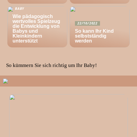
BABY
Wie pädagogisch
wertvolles Spielzeug
22/10/2022
die Entwicklung von
Babys und
So kann Ihr Kind
Kleinkindern
selbstständig
unterstützt
werden
So kümmern Sie sich richtig um Ihr Baby!