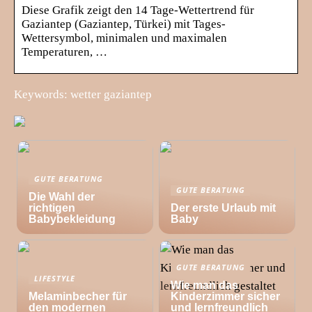
Diese Grafik zeigt den 14 Tage-Wettertrend für
Gaziantep (Gaziantep, Türkei) mit Tages-
Wettersymbol, minimalen und maximalen
Temperaturen, …
Keywords: wetter gaziantep
GUTE BERATUNG
GUTE BERATUNG
Die Wahl der
richtigen
Der erste Urlaub mit
Babybekleidung
Baby
GUTE BERATUNG
LIFESTYLE
Wie man das
Melaminbecher für
Kinderzimmer sicher
den modernen
und lernfreundlich