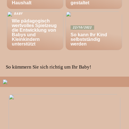
Haushalt
gestaltet
BABY
Wie pädagogisch
wertvolles Spielzeug
22/10/2022
die Entwicklung von
Babys und
So kann Ihr Kind
Kleinkindern
selbstständig
unterstützt
werden
So kümmern Sie sich richtig um Ihr Baby!