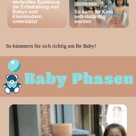
wertvolles Spielzeug
22/10/2022
die Entwicklung von
Babys und
So kann Ihr Kind
Kleinkindern
selbstständig
unterstützt
werden
So kümmern Sie sich richtig um Ihr Baby!