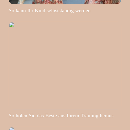
So kann Ihr Kind selbstständig werden
So holen Sie das Beste aus Ihrem Training heraus