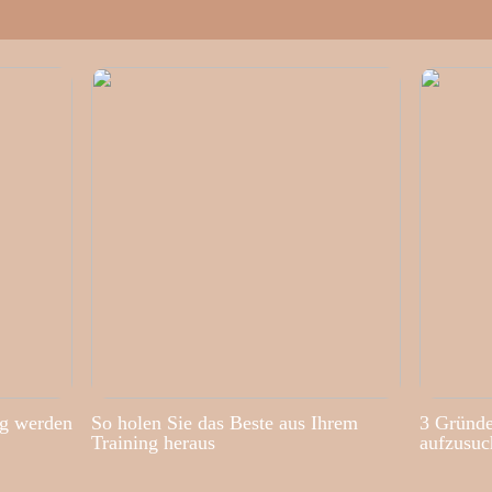
ig werden
So holen Sie das Beste aus Ihrem
3 Gründe
Training heraus
aufzusuc