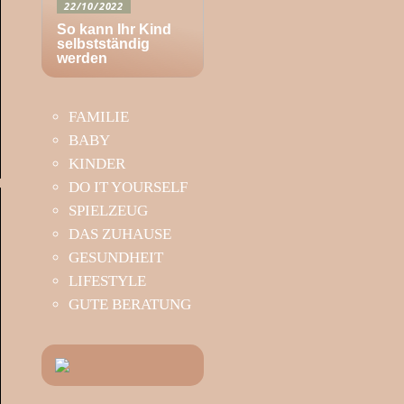
22/10/2022
So kann Ihr Kind
selbstständig
werden
FAMILIE
BABY
KINDER
DO IT YOURSELF
SPIELZEUG
DAS ZUHAUSE
GESUNDHEIT
LIFESTYLE
GUTE BERATUNG