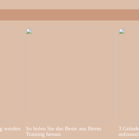
ig werden
So holen Sie das Beste aus Ihrem
3 Gründe
Training heraus
aufzusuc